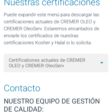
Nuestras certificaciones
Puede expandir este menú para descargar las
certificaciones actuales de CREMER OLEO y
CREMER OleoServ. Estaremos encantados de
enviarle los certificados de nuestras
certificaciones Kosher y Halal si lo solicita.
Certificationes actuales de CREMER
OLEO y CREMER OleoServ
CREMER OLEO IFS Broker-Zertifikat bis 10.09.2026 DE.pdf
Contacto
pdf
547KB
NUESTRO EQUIPO DE GESTIÓN
CREMER OLEO IFS Broker-Certificate until 10.09.2026 EN.pdf
DE CALIDAD:
pdf
566KB