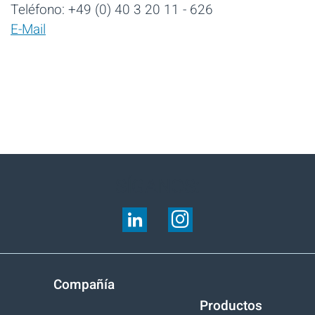
Teléfono: +49 (0) 40 3 20 11 - 626
CREMER OLEO HACCP until 24.04.2027 GB.pdf
E-Mail
pdf
1.6MB
CREMER OLEO ISO 9001_2015 bis 24.04.2027 DE.pdf
pdf
614KB
CREMER OLEO ISO 9001_2015 until 24.04.2027 GB.pdf
pdf
611KB
SÍGANOS:
CREMER OLEO RSPO SCC Certificate until 10.11.2027.pdf
pdf
209KB
Compañía
Productos