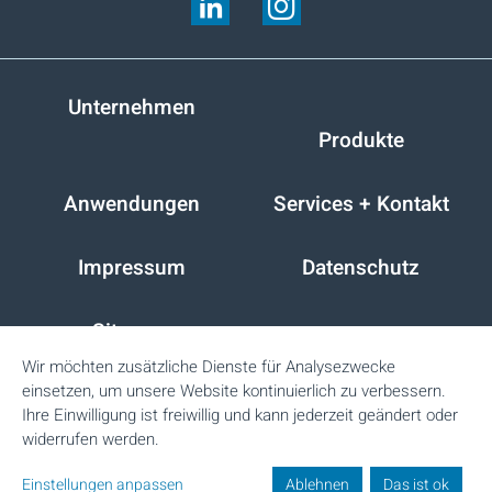
Unternehmen
Produkte
Anwendungen
Services + Kontakt
Impressum
Datenschutz
Sitemap
Wir möchten zusätzliche Dienste für Analysezwecke
einsetzen, um unsere Website kontinuierlich zu verbessern.
CREMER OLEO GmbH & Co. KG
Ihre Einwilligung ist freiwillig und kann jederzeit geändert oder
widerrufen werden.
Glockengiesserwall 3
20095
Hamburg
Deutschland
Telefon: +49 40 320 11 - 0
Einstellungen anpassen
Ablehnen
Das ist ok