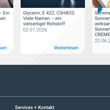
: Ein
Glycerin, E 422, C3H8O3:
Sommer
ßen
Viele Namen – ein
Sonnen
vielseitiger Rohstoff
wirksa
Sonnen
02.07.2026
CREME
22.06.
esen
Weiterlesen
Services + Kontakt