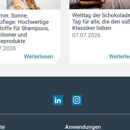
Welttag der Schokolade
er, Sonne,
Tag für alle, die den sü
pflege: Hochwertige
Klassiker lieben
toffe für Shampoos,
itioner und
07.07.2026
geprodukte
7.2026
Weiterlesen
Weiterl
FOLGEN SIE UNS AUF:
te
Anwendungen