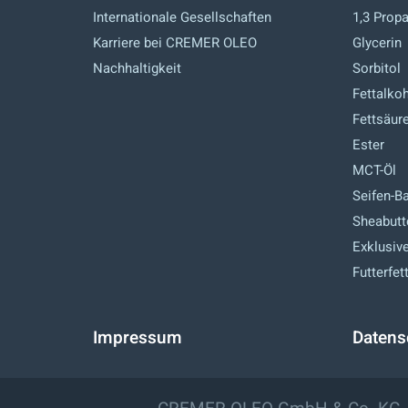
Internationale Gesellschaften
1,3 Prop
Karriere bei CREMER OLEO
Glycerin
Nachhaltigkeit
Sorbitol
Fettalko
Fettsäur
Ester
MCT-Öl
Seifen-B
Sheabutt
Exklusiv
Futterfet
Impressum
Datens