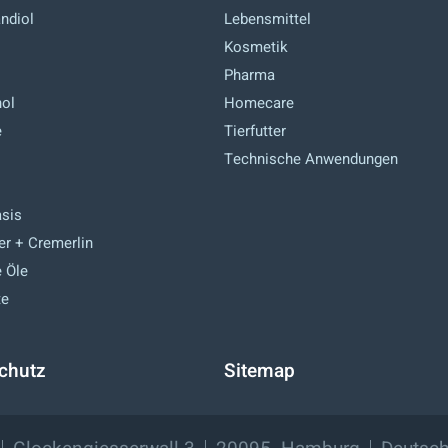
andiol
Lebensmittel
Kosmetik
Pharma
hol
Homecare
e
Tierfutter
Technische Anwendungen
asis
er + Cremerlin
e Öle
te
chutz
Sitemap